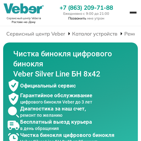
+7 (863) 209-71-88
Ежедневно с 9:00 до 21:00
Позвонить
мне утром
Сервисный центр Veber
в
Ростове-на-Дону
Сервисный центр Veber
Каталог устройств
Ремон
Чистка бинокля цифрового
бинокля
Veber Silver Line БН 8x42
Официальный сервис
Гарантийное обслуживание
цифрового бинокля Veber до 3 лет
Диагностика за наш счет,
ремонт по желанию
Бесплатный выезд курьера
в день обращения
Чистка бинокля цифрового бинокля