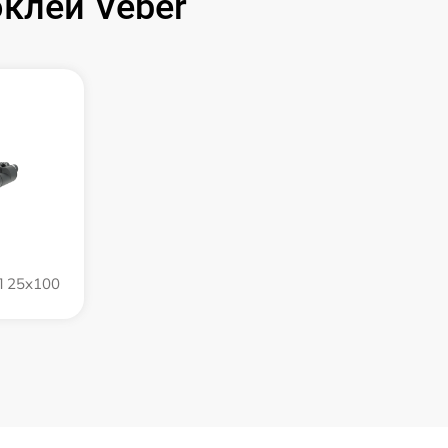
клей Veber
П 25x100