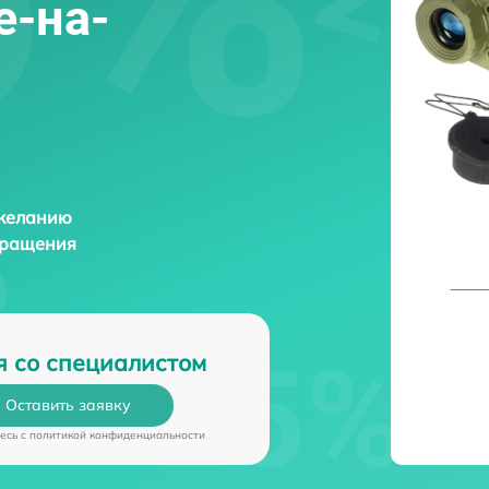
е-на-
 желанию
бращения
я со специалистом
Оставить заявку
есь c
политикой конфиденциальности