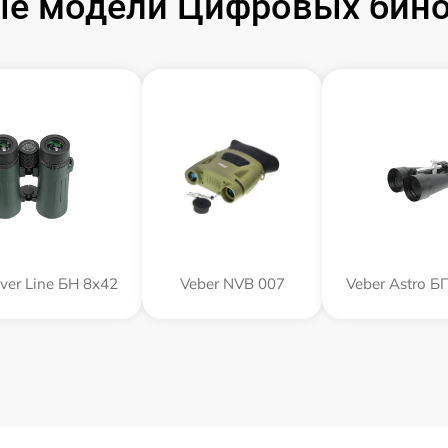
е модели Цифровых бино
lver Line БН 8x42
Veber NVB 007
Veber Astro Б