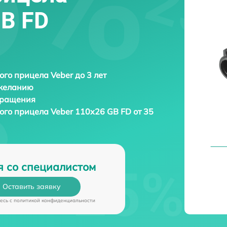
GB FD
ого прицела Veber до 3 лет
 желанию
бращения
кого прицела
Veber 110х26 GB FD от 35
я со специалистом
Оставить заявку
есь c
политикой конфиденциальности