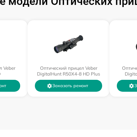
 модели Оптических при
л Veber
Оптический прицел Veber
Оптиче
D
DigitalHunt R50X4-8 HD Plus
Digit
онт
Заказать ремонт
З