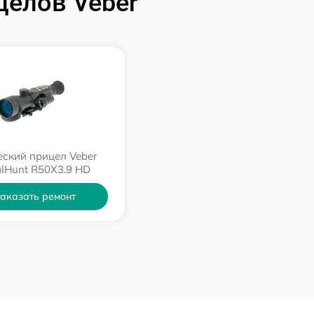
целов Veber
ский прицел Veber
alHunt R50X3.9 HD
аказать ремонт