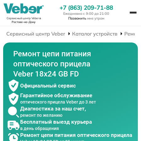
+7 (863) 209-71-88
Ежедневно с 9:00 до 21:00
Позвонить
мне утром
Сервисный центр Veber
в
Ростове-на-Дону
Сервисный центр Veber
Каталог устройств
Ремон
Ремонт цепи питания
оптического прицела
Veber 18x24 GB FD
Официальный сервис
Гарантийное обслуживание
оптического прицела Veber до 3 лет
Диагностика за наш счет,
ремонт по желанию
Бесплатный выезд курьера
в день обращения
Ремонт цепи питания оптического прицела