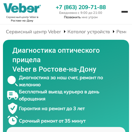
+7 (863) 209-71-88
Ежедневно с 9:00 до 21:00
Позвонить
мне утром
Сервисный центр Veber
в
Ростове-на-Дону
Сервисный центр Veber
Каталог устройств
Ремон
Диагностика оптического
прицела
Veber в Ростове-на-Дону
Диагностика за наш счет, ремонт по
желанию
Бесплатный выезд курьера в день
обращения
Гарантия на ремонт до 3 лет
Срочный ремонт от 35 минут