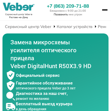
+7 (863) 209-71-88
Ежедневно с 9:00 до 21:00
Позвонить
мне утром
Сервисный центр Veber
в
Ростове-на-Дону
Сервисный центр Veber
Каталог устройств
Ремон
Замена микросхемы
усилителя оптического
прицела
Veber DigitalHunt R50X3.9 HD
Официальный сервис
Гарантийное обслуживание
оптического прицела Veber до 3 лет
Диагностика за наш счет,
ремонт по желанию
Бесплатный выезд курьера
в день обращения