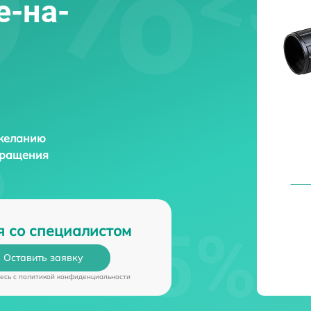
е-на-
 желанию
бращения
я со специалистом
Оставить заявку
есь c
политикой конфиденциальности