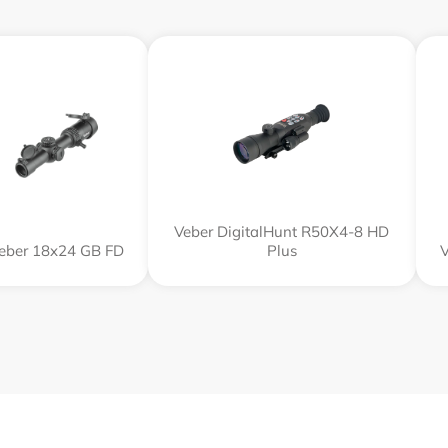
Veber DigitalHunt R50X4-8 HD
eber 18x24 GB FD
Plus
V