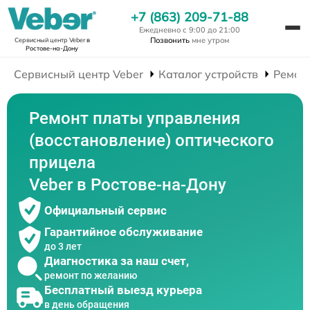
+7 (863) 209-71-88
Ежедневно с 9:00 до 21:00
Позвонить
мне утром
Сервисный центр Veber
в
Ростове-на-Дону
Сервисный центр Veber
Каталог устройств
Ремон
Ремонт платы управления
(восстановление) оптического
прицела
Veber в Ростове-на-Дону
Официальный сервис
Гарантийное обслуживание
до 3 лет
Диагностика за наш счет,
ремонт по желанию
Бесплатный выезд курьера
в день обращения