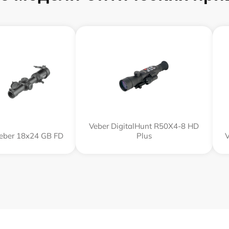
Veber DigitalHunt R50X4-8 HD
eber 18x24 GB FD
Plus
V