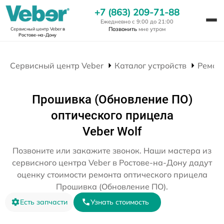
+7 (863) 209-71-88
Ежедневно с 9:00 до 21:00
Позвонить
мне утром
Сервисный центр Veber
в
Ростове-на-Дону
Сервисный центр Veber
Каталог устройств
Ремон
Прошивка (Обновление ПО)
оптического прицела
Veber Wolf
Позвоните или закажите звонок. Наши мастера из
сервисного центра Veber в Ростове-на-Дону дадут
оценку стоимости ремонта оптического прицела
Прошивка (Обновление ПО).
Есть запчасти
Узнать стоимость