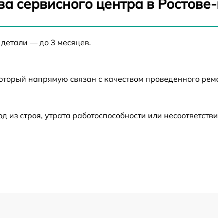
ва сервисного центра в Ростове
от 60 мин
 детали — до 3 месяцев.
от 60 мин
который напрямую связан с качеством проведенного ре
от 60 мин
от 60 мин
из строя, утрата работоспособности или несоответств
от 60 мин
от 60 мин
от 60 мин
от 60 мин