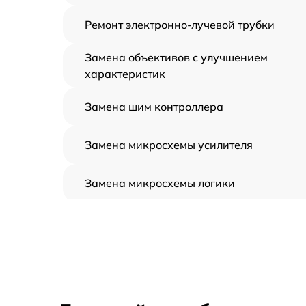
Ремонт электронно-лучевой трубки
Замена объективов с улучшением
характеристик
Замена шим контроллера
Замена микросхемы усилителя
Замена микросхемы логики
Замена CORE
Ремонт встроенного дальнометра и
других устройств
Калибровка и настройка тепловизора