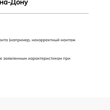
-на-Дону
1550 р
2000 р
монта (например, некорректный монтаж
650 р
590 р
ие заявленным характеристикам при
1250 р
590 р
650 р
590 р