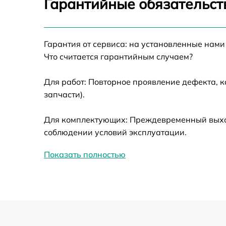
Гарантийные обязательст
Ремонт датчика синхроимпульсов
Гарантия от сервиса: на установленные нами
Ремонт оптики
Что считается гарантийным случаем?
Для работ: Повторное проявление дефекта, 
Восстановление питания
запчасти).
Замена ключей управления
Для комплектующих: Преждевременный выход 
соблюдении условий эксплуатации.
Замена корпуса
Показать полностью
Замена аккумулятора
Замена процессора
Замена USB порта