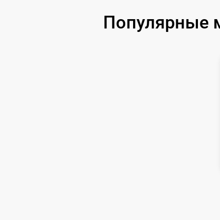
Популярные м
Ремонт цепи питания
Замена матрицы
Замена дисплея (экрана)
Ремонт разъема
Ремонт Wi-Fi
Восстановление после попадания влаги
Ремонт платы управления
(восстановление)