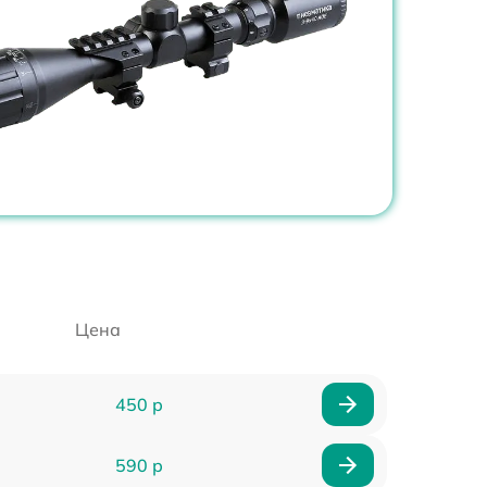
Цена
450 р
590 р