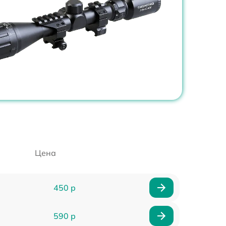
Цена
450 р
590 р