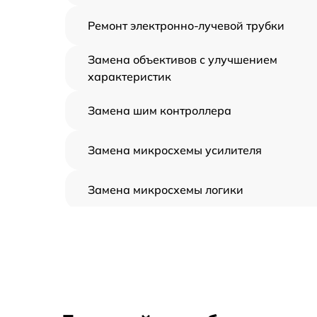
Ремонт электронно-лучевой трубки
Замена объективов с улучшением
характеристик
Замена шим контроллера
Замена микросхемы усилителя
Замена микросхемы логики
Замена CORE
Ремонт встроенного дальнометра и
других устройств
Калибровка и настройка тепловизора