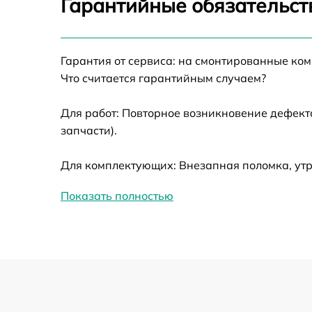
Гарантийные обязательст
Ремонт датчика синхроимпульсов
Гарантия от сервиса: на смонтированные ко
Ремонт оптики
Что считается гарантийным случаем?
Для работ: Повторное возникновение дефект
Восстановление питания
запчасти).
Замена ключей управления
Для комплектующих: Внезапная поломка, утр
Замена корпуса
Показать полностью
Замена аккумулятора
Замена процессора
Замена USB порта