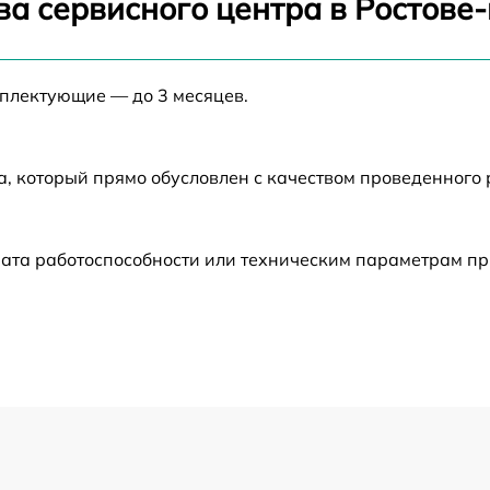
ва сервисного центра в Ростове
от 60 мин
мплектующие — до 3 месяцев.
от 60 мин
а, который прямо обусловлен с качеством проведенного
от 60 мин
от 60 мин
ата работоспособности или техническим параметрам пр
от 60 мин
от 60 мин
от 60 мин
от 60 мин