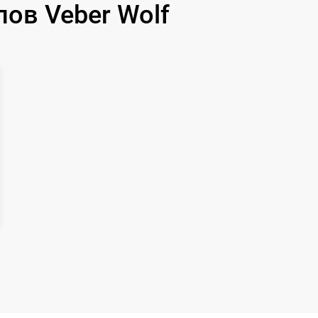
ов Veber Wolf
1000 р
1100 р
750 р
590 р
650 р
650 р
750 р