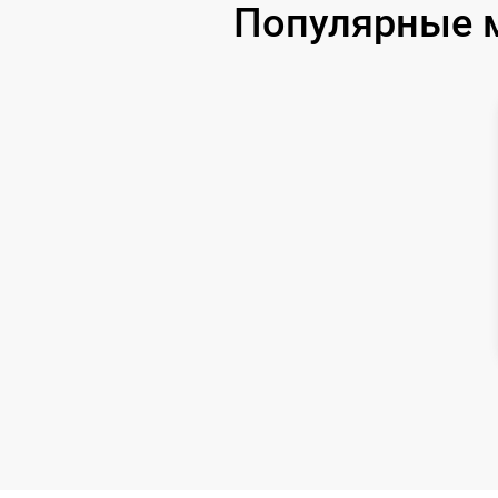
Популярные м
Ремонт цепи питания
Замена матрицы
Замена дисплея (экрана)
Ремонт разъема
Ремонт Wi-Fi
Восстановление после попадания влаги
Ремонт платы управления
(восстановление)