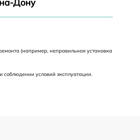
-на-Дону
1550 р
2000 р
 ремонта (например, неправильная установка
650 р
590 р
и соблюдении условий эксплуатации.
1250 р
590 р
650 р
590 р