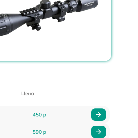
Цена
450 р
590 р