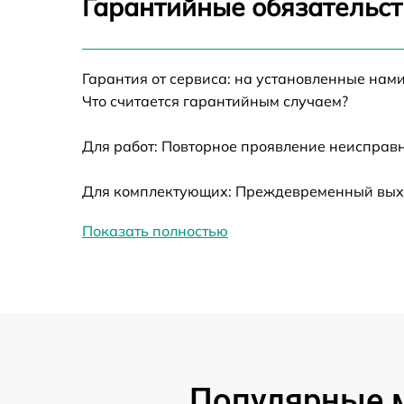
Гарантийные обязательст
Ремонт датчика синхроимпульсов
Гарантия от сервиса: на установленные нами
Ремонт оптики
Что считается гарантийным случаем?
Для работ: Повторное проявление неисправн
Восстановление питания
Для комплектующих: Преждевременный выход
Замена ключей управления
Показать полностью
Замена корпуса
Замена аккумулятора
Замена процессора
Популярные м
Замена USB порта