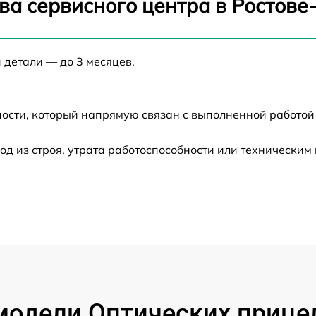
ва сервисного центра в Ростове
от 60 мин
 детали — до 3 месяцев.
от 60 мин
ости, который напрямую связан с выполненной работой
от 60 мин
 из строя, утрата работоспособности или техническим
от 60 мин
от 60 мин
от 60 мин
от 60 мин
одели Оптических прицел
от 60 мин