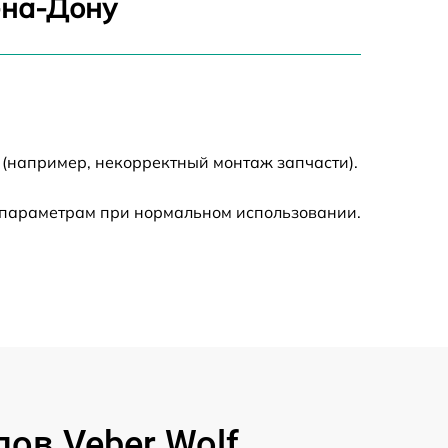
-на-Дону
1550 р
2000 р
 (например, некорректный монтаж запчасти).
650 р
 параметрам при нормальном использовании.
590 р
1250 р
590 р
650 р
ов Veber Wolf
590 р