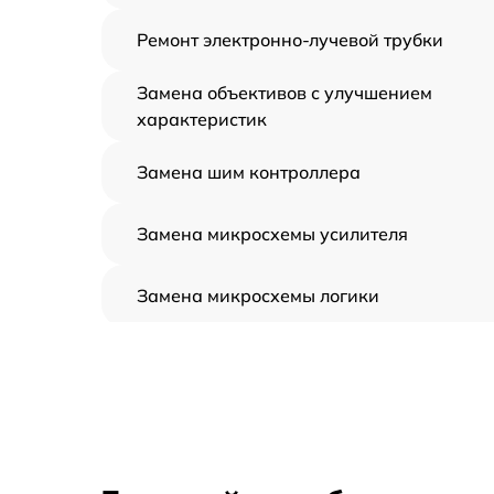
Ремонт электронно-лучевой трубки
Замена объективов с улучшением
характеристик
Замена шим контроллера
Замена микросхемы усилителя
Замена микросхемы логики
Замена CORE
Ремонт встроенного дальнометра и
других устройств
Калибровка и настройка тепловизора