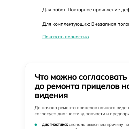
ночного видения Veber
Для работ: Повторное проявление де
Замена микросхемы логики прицела
ночного видения Veber
Для комплектующих: Внезапная полом
Ремонт встроенного дальнометра и других
устройств прицела ночного видения Veber
Показать полностью
Калибровка и настройка тепловизора
прицела ночного видения Veber
Ремонт датчика синхроимпульсов прицела
ночного видения Veber
Что можно согласовать
Ремонт оптики прицела ночного видения
Veber
до ремонта прицелов н
видения
Восстановление питания прицела ночного
видения Veber
До начала ремонта прицелов ночного виден
Замена CORE прицела ночного видения
согласуем диагностику, запчасти и предвар
Veber
диагностика:
сначала выясняем причину по
Ремонт контроллеров прицела ночного