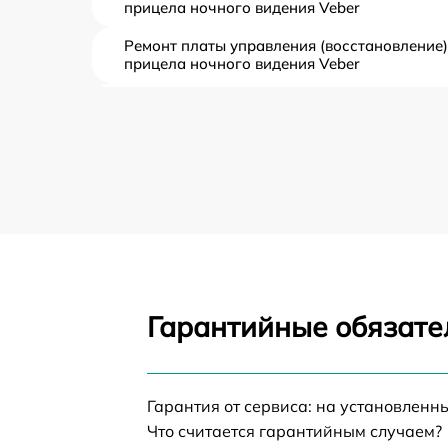
прицела ночного видения Veber
Ремонт платы управления (восстановление)
прицела ночного видения Veber
Прошивка (Обновление ПО) прицела
ночного видения Veber
Замена дисплея (экрана) прицела ночного
видения Veber
Замена корпуса прицела ночного видения
Veber
Замена аккумулятора прицела ночного
видения Veber
Гарантийные обязате
Замена процессора прицела ночного
видения Veber
Замена USB порта прицела ночного видени
Veber
Гарантия от сервиса: на установленн
Что считается гарантийным случаем?
Замена ключей управления прицела