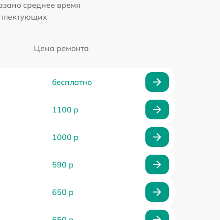
казано среднее время
мплектующих
Цена ремонта
бесплатно
1100 р
1000 р
590 р
650 р
650 р