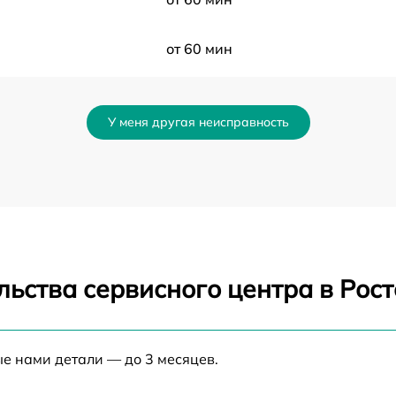
от 60 мин
от 60 мин
У меня другая неисправность
от 60 мин
от 60 мин
от 60 мин
льства сервисного центра в Рос
от 60 мин
я
от 60 мин
ые нами детали — до 3 месяцев.
от 60 мин