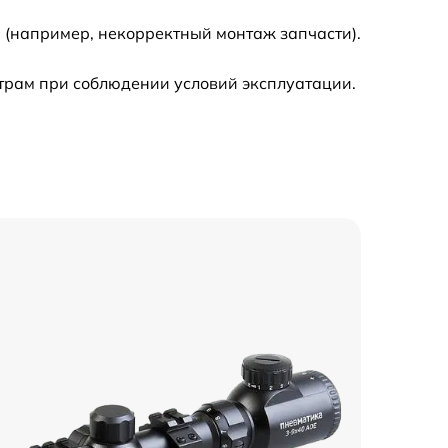
 (например, некорректный монтаж запчасти).
450 р
трам при соблюдении условий эксплуатации.
750 р
750 р
1550 р
2000 р
650 р
900 р
590 р