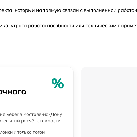
фекта, который напрямую связан с выполненной работой
от 60 мин
ка, утрата работоспособности или техническим параме
от 60 мин
от 60 мин
от 60 мин
%
от 60 мин
очного
от 60 мин
ия Veber в Ростове-на-Дону
от 60 мин
ительный расчёт стоимости:
ломки и только потом
от 60 мин