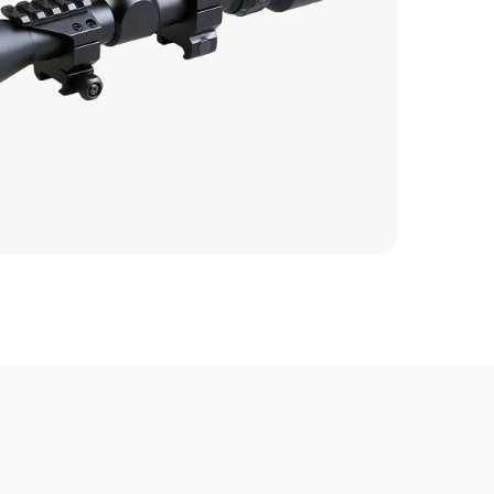
1000 р
1100 р
650 р
550 р
450 р