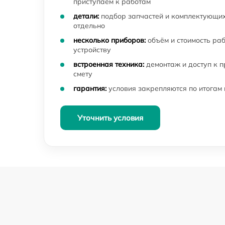
приступаем к работам
видения Veber
детали:
подбор запчастей и комплектующих
Ремонт электронно-лучевой трубки прицел
отдельно
ночного видения Veber
несколько приборов:
объём и стоимость ра
Замена объективов с улучшением
устройству
характеристик прицела ночного видения
встроенная техника:
демонтаж и доступ к 
Veber
смету
Замена шим контроллера прицела ночного
гарантия:
условия закрепляются по итогам
видения Veber
Замена микросхемы усилителя прицела
Уточнить условия
ночного видения Veber
Ремонт капиллярной трубки прицела
ночного видения Veber