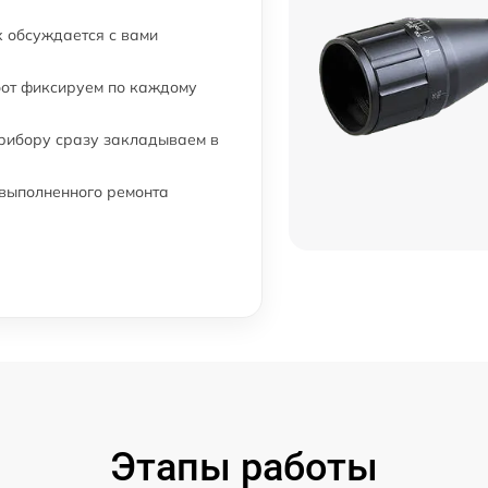
 обсуждается с вами
а
от 60 мин
бот фиксируем по каждому
от 60 мин
прибору сразу закладываем в
 выполненного ремонта
от 60 мин
от 60 мин
от 60 мин
Этапы работы