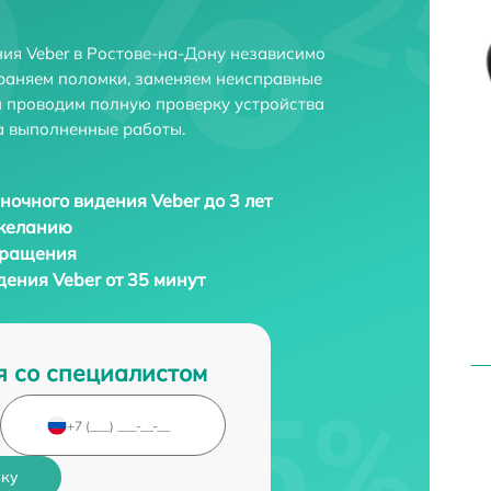
ия Veber в Ростове-на-Дону независимо
траняем поломки, заменяем неисправные
и проводим полную проверку устройства
а выполненные работы.
ночного видения Veber до 3 лет
 желанию
бращения
ения Veber от 35 минут
я со специалистом
вку