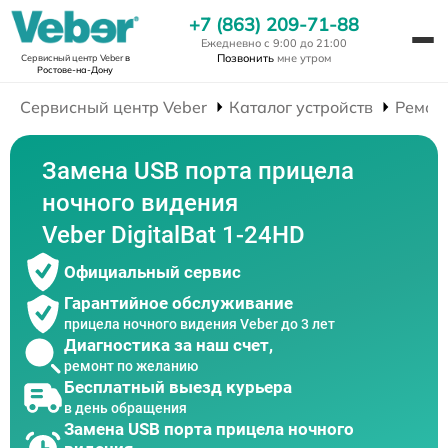
+7 (863) 209-71-88
Ежедневно с 9:00 до 21:00
Позвонить
мне утром
Сервисный центр Veber
в
Ростове-на-Дону
Сервисный центр Veber
Каталог устройств
Ремон
Замена USB порта прицела
ночного видения
Veber DigitalBat 1-24HD
Официальный сервис
Гарантийное обслуживание
прицела ночного видения Veber до 3 лет
Диагностика за наш счет,
ремонт по желанию
Бесплатный выезд курьера
в день обращения
Замена USB порта прицела ночного