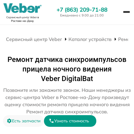
+7 (863) 209-71-88
Ежедневно с 9:00 до 21:00
Сервисный центр Veber
в
Ростове-на-Дону
Сервисный центр Veber
Каталог устройств
Ремон
Ремонт датчика синхроимпульсов
прицела ночного видения
Veber DigitalBat
Позвоните или закажите звонок. Наши менеджеры из
сервис-центра Veber в Ростове-на-Дону произведут
оценку стоимости ремонта прицела ночного видения
Ремонт датчика синхроимпульсов.
Есть запчасти
Узнать стоимость