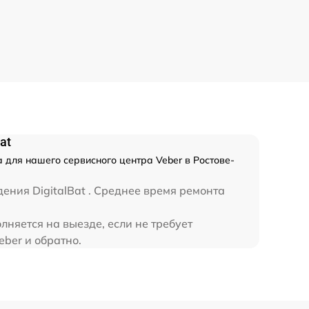
650 р
590 р
450 р
at
а для нашего сервисного центра Veber в Ростове-
ения DigitalBat . Среднее время ремонта
лняется на выезде, если не требует
ber и обратно.