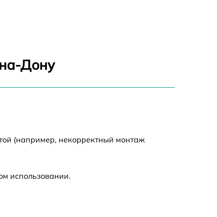
900 р
650 р
2000 р
-на-Дону
1550 р
750 р
750 р
отой (например, некорректный монтаж
590 р
ом использовании.
1000 р