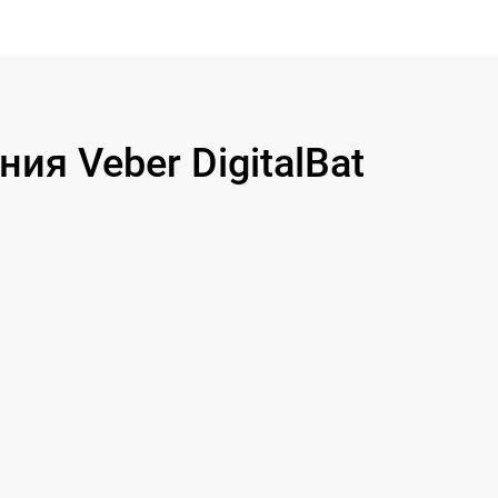
590 р
650 р
590 р
я Veber DigitalBat
1250 р
750 р
450 р
750 р
650 р