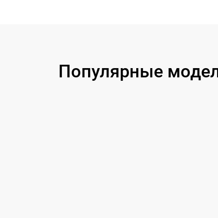
Замена USB порта
Замена процессора
Замена аккумулятора
Популярные модели
Замена корпуса
Замена дисплея (экрана)
Прошивка (Обновление ПО)
Ремонт платы управления
(восстановление)
Восстановление после попадания влаги