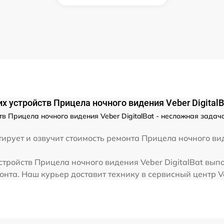
от 60 мин
от 60 мин
от 60 мин
х устройств Прицела ночного видения Veber DigitalB
в Прицела ночного видения Veber DigitalBat - несложная задач
рует и озвучит стоимость ремонта Прицела ночного вид
тройств Прицела ночного видения Veber DigitalBat выпо
нта. Наш курьер доставит технику в сервисный центр Ve