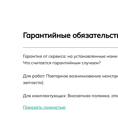
Замена CORE
Восстановление питания
Ремонт оптики
Гарантийные обязательст
Ремонт датчика синхроимпульсов
Гарантия от сервиса: на установленные нами
Калибровка и настройка тепловизора
Что считается гарантийным случаем?
Ремонт встроенного дальнометра и
Для работ: Повторное возникновение неиспр
других устройств
запчасти).
Замена ключей управления
Для комплектующих: Внезапная поломка, отк
Ремонт цепи питания
Показать полностью