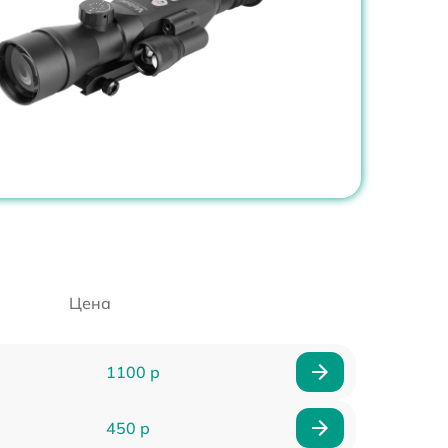
Цена
1100 р
450 р