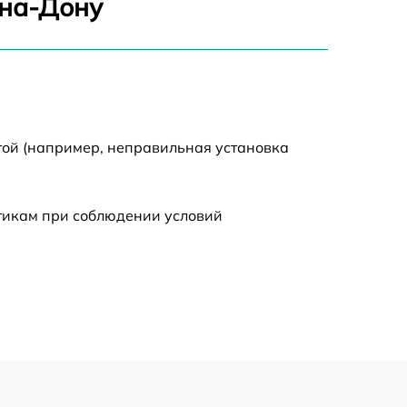
-на-Дону
1550 р
750 р
750 р
той (например, неправильная установка
590 р
стикам при соблюдении условий
1000 р
590 р
650 р
590 р