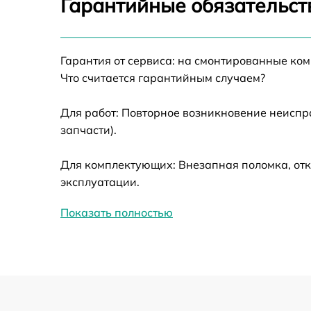
Гарантийные обязательст
Ремонт датчика синхроимпульсов
Гарантия от сервиса: на смонтированные ко
Калибровка и настройка тепловизора
Что считается гарантийным случаем?
Ремонт встроенного дальнометра и
Для работ: Повторное возникновение неиспр
других устройств
запчасти).
Замена ключей управления
Для комплектующих: Внезапная поломка, отк
эксплуатации.
Ремонт цепи питания
Показать полностью
Замена USB порта
Замена процессора
Замена аккумулятора