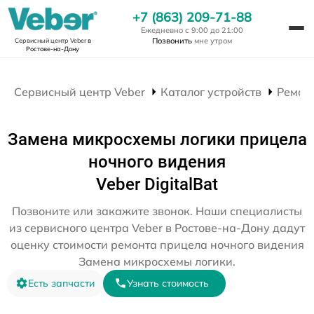
+7 (863) 209-71-88
Ежедневно с 9:00 до 21:00
Позвонить
мне утром
Сервисный центр Veber
в
Ростове-на-Дону
Сервисный центр Veber
Каталог устройств
Ремон
Замена микросхемы логики прицела
ночного видения
Veber DigitalBat
Позвоните или закажите звонок. Наши специалисты
из сервисного центра Veber в Ростове-на-Дону дадут
оценку стоимости ремонта прицела ночного видения
Замена микросхемы логики.
Есть запчасти
Узнать стоимость