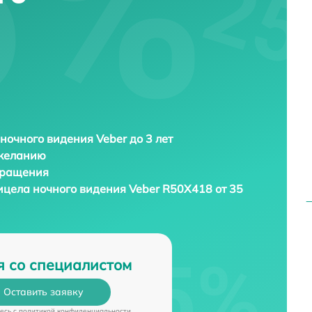
ночного видения Veber до 3 лет
 желанию
бращения
ицела ночного видения
Veber R50X418 от 35
я со специалистом
Оставить заявку
есь c
политикой конфиденциальности