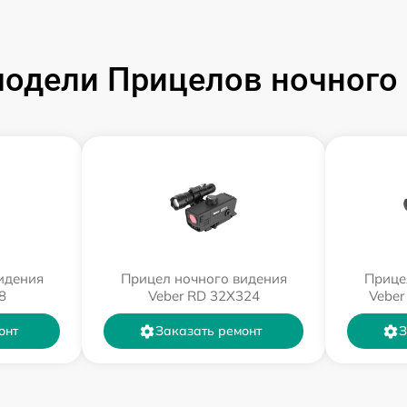
одели Прицелов ночного 
идения
Прицел ночного видения
Прице
8
Veber RD 32X324
Veber
онт
Заказать ремонт
З