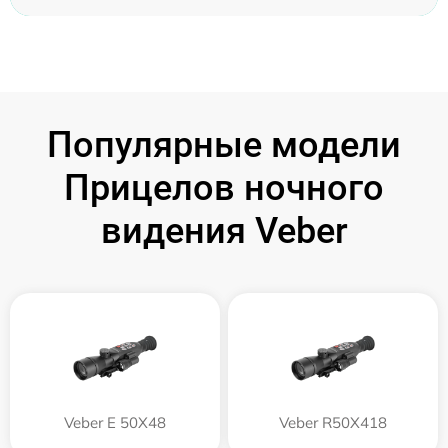
Популярные модели
Прицелов ночного
видения Veber
Veber E 50X48
Veber R50X418